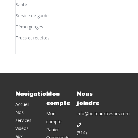
Santé
Service de garde
Témoignages
Trucs et recettes
Navigation
Mon
Nous
compte
joindre
Accueil
Nos
Mon
info@boiteauxtresors.com
services
compte
Vidéos
Panier
(514)
aux
Commande