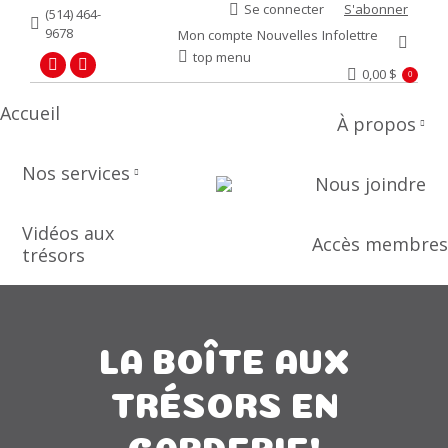
Se connecter
S'abonner
(514) 464-
9678
Mon compte
Nouvelles
Infolettre
Recher
top menu
0,00
$
Facebook
YouTube
0
page
page
Accueil
À propos
opens
opens
in
in
Nos services
new
new
Nous joindre
window
window
Vidéos aux
Accès membres
trésors
LA BOÎTE AUX
TRÉSORS EN
GARDERIE!