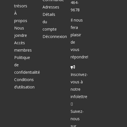
464-
trésors
Adresses
9678
À
Détails
Il nous
propos
du
fera
Nous
compte
plaisir
joindre
Déconnexion
de
Accès
vous
membres
répondre!
Politique
de
confidentialité
Inscrivez-
Conditions
vous à
d’utilisation
notre
infolettre
Facebook
Suivez-
nous
sur