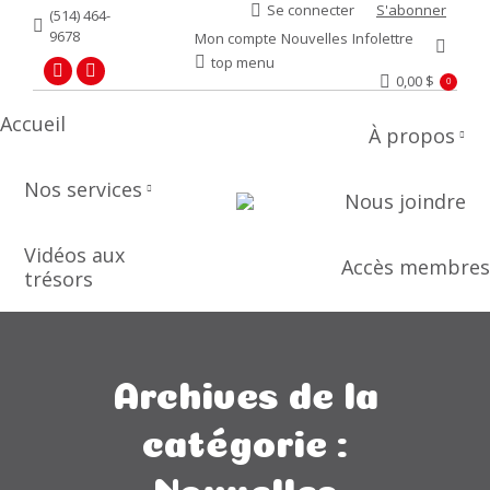
Se connecter
S'abonner
(514) 464-
9678
Mon compte
Nouvelles
Infolettre
Recher
top menu
0,00
$
Facebook
YouTube
0
page
page
Accueil
À propos
opens
opens
in
in
Nos services
new
new
Nous joindre
window
window
Vidéos aux
Accès membres
trésors
Archives de la
catégorie :
Nouvelles