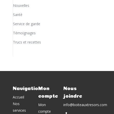
Nouvelles
Santé
Service de garde
Témoignages
Trucs et recettes
Navigation
Mon
Nous
compte
joindre
Accueil
Nos
Mon
info@boiteauxtresors.com
services
compte