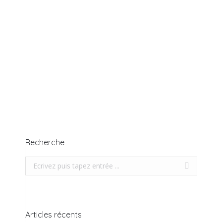
Nous sommes bien heureux de vous offrir
cette nouvelle plateforme plus conviviale.
Nous espérons que vous allez apprécier
tous nos efforts pour vous faciliter la vie!
nous vous vous souhaitons une bonne
navigation! Nous sommes toujours ouverts
à vos commentaires pour amélliorer nos
services et notre site web. Nous profitons
de cette tribune pour vous…
Recherche
Recherche
Articles récents