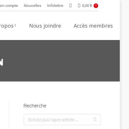
on compte
Nouvelles
Infolettre
0,00
$
Recherche
0
ropos
Nous joindre
Accès membres
N
Recherche
Recherche