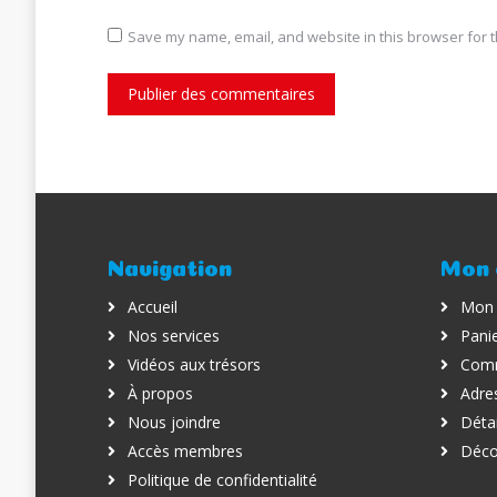
Save my name, email, and website in this browser for t
Publier des commentaires
Navigation
Mon 
Accueil
Mon
Nos services
Pani
Vidéos aux trésors
Com
À propos
Adre
Nous joindre
Déta
Accès membres
Déco
Politique de confidentialité