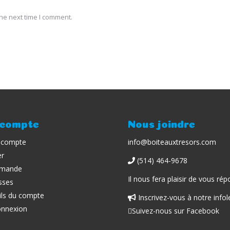
he next time I comment.
compte
Nous joindre
 compte
info@boiteauxtresors.com
er
(514) 464-9678
mande
Il nous fera plaisir de vous rép
sses
ils du compte
Inscrivez-vous à notre infol
nnexion
Facebook
Suivez-nous sur Facebook