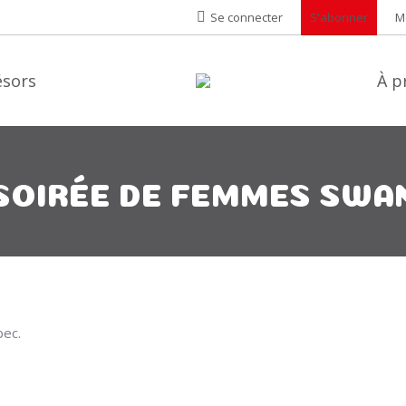
Se connecter
S'abonner
M
ésors
À p
SOIRÉE DE FEMMES SWA
bec.