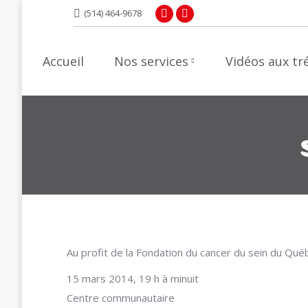
(514) 464-9678
Facebook
YouTube
page
page
opens
opens
Accueil
Nos services
Vidéos aux tr
in
in
new
new
window
window
Au profit de la Fondation du cancer du sein du Qué
15 mars 2014, 19 h à minuit
Centre communautaire