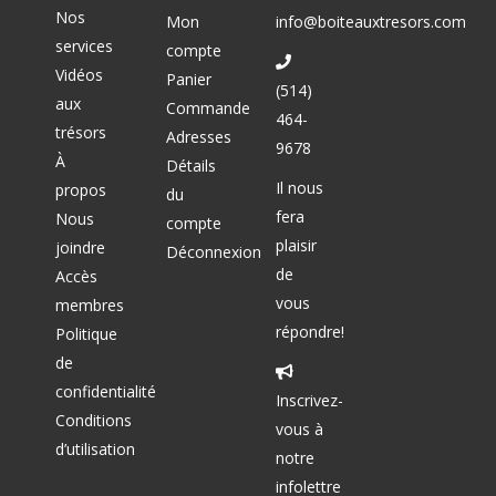
Nos
Mon
info@boiteauxtresors.com
services
compte
Vidéos
Panier
(514)
aux
Commande
464-
trésors
Adresses
9678
À
Détails
Il nous
propos
du
fera
Nous
compte
plaisir
joindre
Déconnexion
de
Accès
vous
membres
répondre!
Politique
de
confidentialité
Inscrivez-
Conditions
vous à
d’utilisation
notre
infolettre