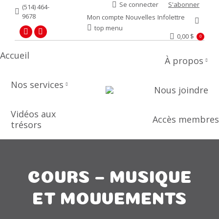
Se connecter
S'abonner
(514) 464-
9678
Mon compte
Nouvelles
Infolettre
Recher
top menu
0,00
$
Facebook
YouTube
0
page
page
Accueil
À propos
opens
opens
in
in
Nos services
new
new
Nous joindre
window
window
Vidéos aux
Accès membres
trésors
COURS – MUSIQUE
ET MOUVEMENTS