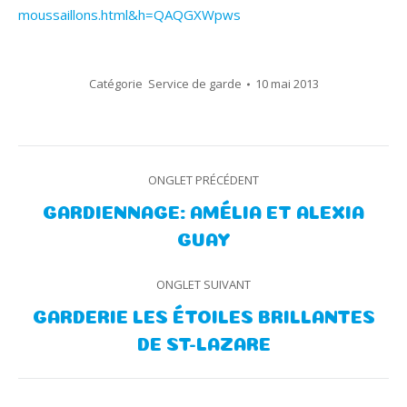
moussaillons.html&h=QAQGXWpws
Catégorie
Service de garde
10 mai 2013
Navigation
ONGLET PRÉCÉDENT
de
GARDIENNAGE: AMÉLIA ET ALEXIA
Onglet
GUAY
commentaire
précédent
ONGLET SUIVANT
GARDERIE LES ÉTOILES BRILLANTES
Onglet
DE ST-LAZARE
suivant