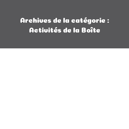
Archives de la catégorie :
Activités de la Boîte
SALON PRÉNATAL ET JEUNES
FAMILLES: UN SUCCÈS!
Activités de la Boîte
,
Nouvelles
Par
Altitude Stratégies
5 mars 2014
Laisser un commentaire
La Boîte aux Trésors vous remercie pour ce
premier Salon familial de la région de Vaudreuil-