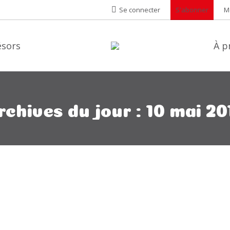
Se connecter
S'abonner
M
ésors
À p
rchives du jour :
10 mai 20
NTES DE ST-LAZARE
3
Laisser un commentaire