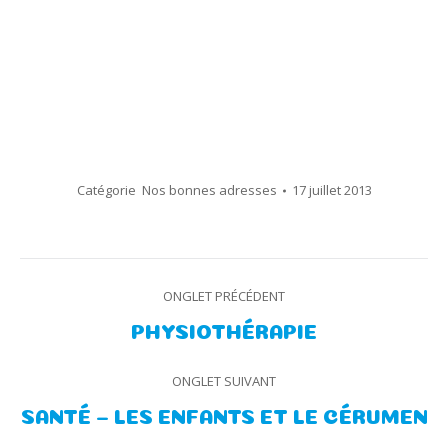
Catégorie
Nos bonnes adresses
17 juillet 2013
Navigation
ONGLET PRÉCÉDENT
de
Onglet
PHYSIOTHÉRAPIE
précédent
commentaire
ONGLET SUIVANT
Onglet
SANTÉ – LES ENFANTS ET LE CÉRUMEN
suivant